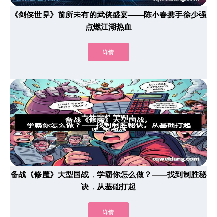
《剑侠世界》前所未有的武侠盛宴——陈小春携手徐少强
点燃江湖热血
详情
备战《修魔》大型国战，学霸你怎么做？——找到制胜秘
诀，从基础打起
详情