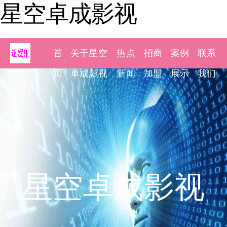
星空卓成影视
首
关于星空
热点
招商
案例
联系
页
卓成影视
新闻
加盟
展示
我们
星空卓成影视