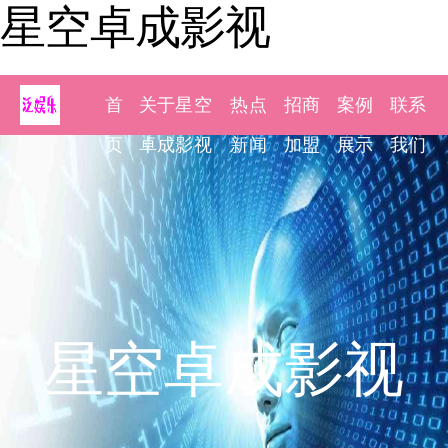
星空卓成影视
首
关于星空
热点
招商
案例
联系
页
卓成影视
新闻
加盟
展示
我们
星空卓成影视