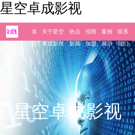
星空卓成影视
首
关于星空
热点
招商
案例
联系
页
卓成影视
新闻
加盟
展示
我们
星空卓成影视